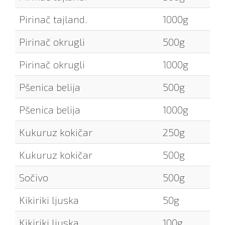
Pirinač tajland.
1000g
Pirinač okrugli
500g
Pirinač okrugli
1000g
Pšenica belija
500g
Pšenica belija
1000g
Kukuruz kokičar
250g
Kukuruz kokičar
500g
Sočivo
500g
Kikiriki ljuska
50g
Kikiriki ljuska
100g