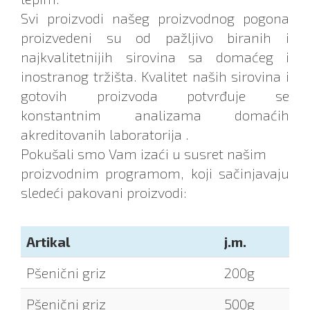
Svi proizvodi našeg proizvodnog pogona
proizvedeni su od pažljivo biranih i
najkvalitetnijih sirovina sa domaćeg i
inostranog tržišta. Kvalitet naših sirovina i
gotovih proizvoda potvrđuje se
konstantnim analizama domaćih
akreditovanih laboratorija .
Pokušali smo Vam izaći u susret našim
proizvodnim programom, koji sačinjavaju
sledeći pakovani proizvodi:
Artikal
j.m.
Pšenični griz
200g
Pšenični griz
500g