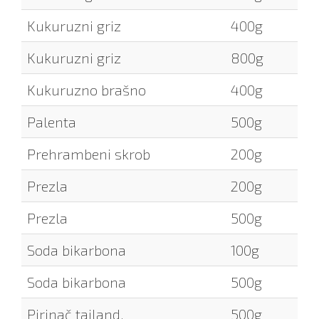
Kukuruzni griz
400g
Kukuruzni griz
800g
Kukuruzno brašno
400g
Palenta
500g
Prehrambeni skrob
200g
Prezla
200g
Prezla
500g
Soda bikarbona
100g
Soda bikarbona
500g
Pirinač tajland.
500g