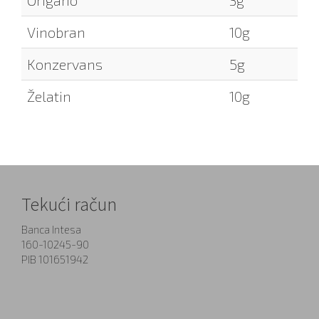
Origano
3g
Vinobran
10g
Konzervans
5g
Želatin
10g
Tekući račun
Banca Intesa
160-10245-90
PIB 101651942