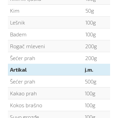
Kim
50g
Lešnik
100g
Badem
100g
Rogač mleveni
200g
Šećer prah
200g
Artikal
j.m.
Šećer prah
500g
Kakao prah
100g
Kokos brašno
100g
Suvo grozđe
100g